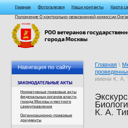
Главная
Фотогалерея
Наши контакты
Карта с
Положение О контрольно-ревизионной комиссии Орга
РОО ветеранов государствен
города Москвы
Главная
\
М
Навигация по сайту
проведенны
имени К. А.
ЗАКОНОДАТЕЛЬНЫЕ АКТЫ
Нормативные правовые акты
Экскурс
федеральных органов власти,
города Москвы и местного
Биологи
самоуправления
К. А. Т
Организационно-правовые
документы