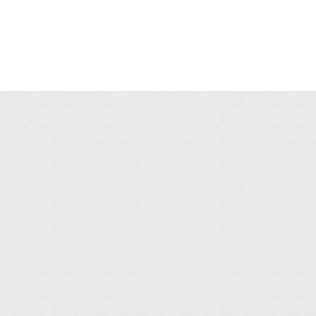
Положение О контрольно-ревизионной комиссии Органи