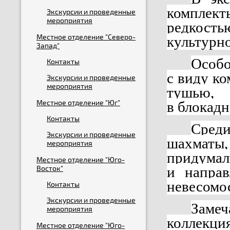
комплек
Экскурсии и проведенные
мероприятия
редкост
Местное отделение "Северо-
культурн
Запад"
Особо
Контакты
с виду к
Экскурсии и проведенные
мероприятия
тушью, 
Местное отделение "Юг"
в блокад
Контакты
Сред
Экскурсии и проведенные
шахматы
мероприятия
придума
Местное отделение "Юго-
Восток"
и напра
невесомос
Контакты
Экскурсии и проведенные
Заме
мероприятия
коллекци
Местное отделение "Юго-