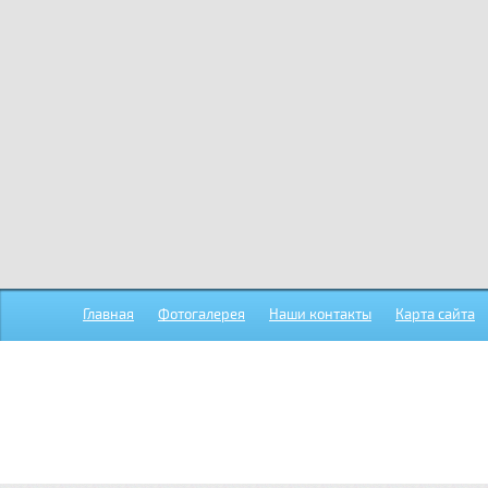
Главная
Фотогалерея
Наши контакты
Карта сайта
Положение О контрольно-ревизионной комиссии Органи