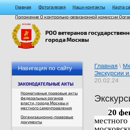
Главная
Фотогалерея
Наши контакты
Карта с
Положение О контрольно-ревизионной комиссии Орга
РОО ветеранов государствен
города Москвы
Главная
\
Ме
Навигация по сайту
Экскурсии 
20.02.24
ЗАКОНОДАТЕЛЬНЫЕ АКТЫ
Нормативные правовые акты
Экскурс
федеральных органов
власти, города Москвы и
местного самоуправления
20 фе
Организационно-правовые
местного
документы
московск