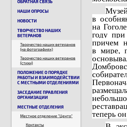
ОБРАТНАЯ СВЯЗЬ
Музе
НАШИ ОПРОСЫ
в особня
НОВОСТИ
на Гогол
ТВОРЧЕСТВО НАШИХ
году при
ВЕТЕРАНОВ
причем н
Творчество наших ветеранов
в мире, 
(на фотографиях)
основыва
Творчество наших ветеранов
(стихи)
Домбровс
ПОЛОЖЕНИЕ О ПОРЯДКЕ
собирате
РАБОТЫ И ВЗАИМОДЕЙСТВИИ
Первонач
С МЕСТНЫМИ ОТДЕЛЕНИЯМИ
размеща
ЗАСЕДАНИЕ ПРАВЛЕНИЯ
небольшо
ОРГАНИЗАЦИИ
реставрац
МЕСТНЫЕ ОТДЕЛЕНИЯ
теперь он
Местное отделение "Центр"
В экс
Контакты